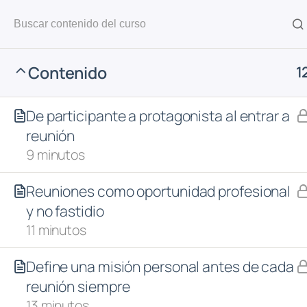
Contenido
1
Inicio
Visibilidad
De participante a protagonista al entrar a
reunión
9 minutos
Reuniones como oportunidad profesional
y no fastidio
11 minutos
Define una misión personal antes de cada
reunión siempre
13 minutos