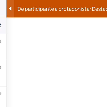
De participante a protagonista: Desta
2
Equipo
Términos
Privacidad
Consultores Unidos Captiora S.A.S.